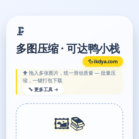
🗜️
多图压缩 · 可达鸭小栈
🦆 ikdya.com
🐥 拖入多张图片，统一滑动质量 — 批量压
缩，一键打包下载
🔧 更多工具 →
🖼️📚